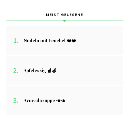
MEIST GELESENE
Nudeln mit Fenchel ❤️❤️
Apfelessig 🍏🍎
Avocadosuppe 🥑🥑