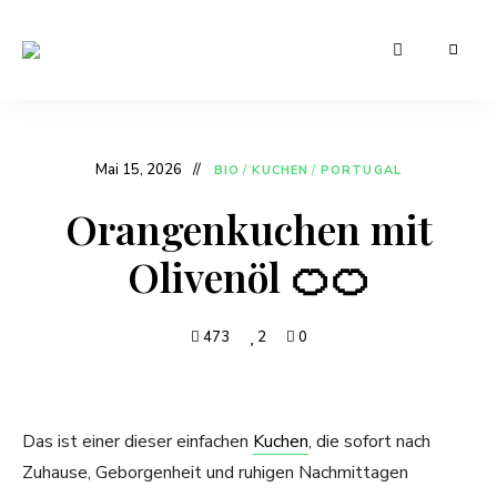
Leckere
Manu's
und
günstige
Cuisine
Rezepte
für
den
Mai 15, 2026
BIO
/
KUCHEN
/
PORTUGAL
Alltag
Orangenkuchen mit
Olivenöl 🍊🍊
473
2
0
Das ist einer dieser einfachen
Kuchen
, die sofort nach
Zuhause, Geborgenheit und ruhigen Nachmittagen