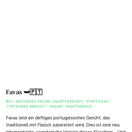
Favas 🫛🇵🇹
BIO
/
GESUNDES ESSEN
/
HAUPTGERICHT
/
PORTUGAL
/
TYPISCHES GERICHT
/
VEGAN
/
VEGETARISCH
Favas sind ein deftiges portugiesisches Gericht, das
traditionell mit Fleisch zubereitet wird. Dies ist eine neu
interpretierte, vegetarische Version dieses Klassikers… Und