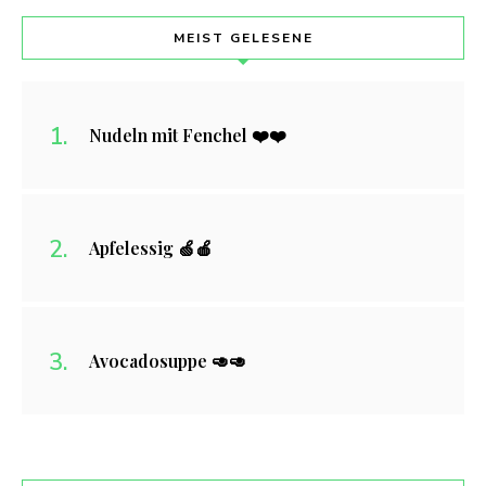
MEIST GELESENE
Nudeln mit Fenchel ❤️❤️
Apfelessig 🍏🍎
Avocadosuppe 🥑🥑