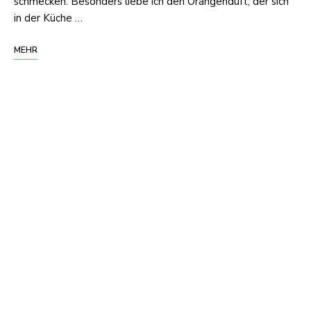
schmecken. Besonders liebe ich den Orangenduft, der sich
in der Küche …
MEHR