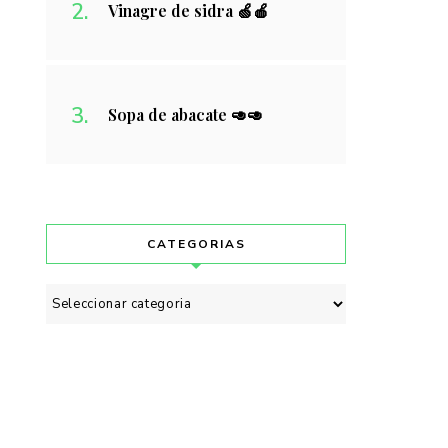
Vinagre de sidra 🍏🍎
Sopa de abacate 🥑🥑
CATEGORIAS
Categorias