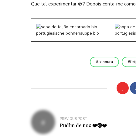
Que tal experimentar 🍲? Depois conta-me como 
cenoura
fei
Navegação
PREVIOUS POST
de
Pudim de noz ❤️🤶❤️
artigos