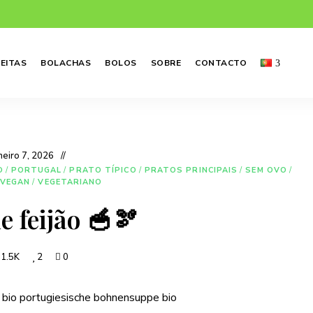
EITAS
BOLACHAS
BOLOS
SOBRE
CONTACTO
neiro 7, 2026
O
/
PORTUGAL
/
PRATO TÍPICO
/
PRATOS PRINCIPAIS
/
SEM OVO
/
VEGAN
/
VEGETARIANO
e feijão 🥣🫘
1.5K
2
0