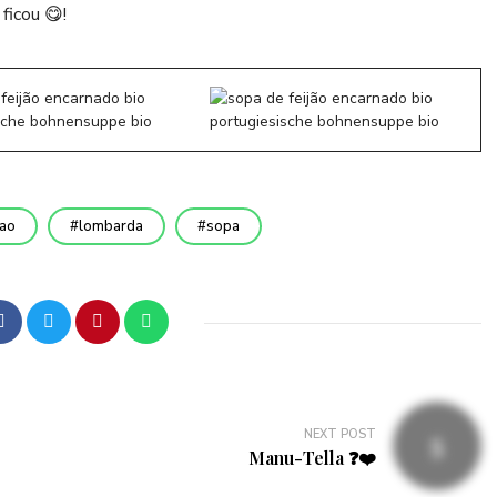
ficou 😋!
jao
lombarda
sopa
NEXT POST
Manu-Tella ❓❤️