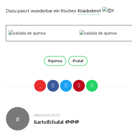
Dazu passt wunderbar ein frisches
Knäckebrot
!!
quinoa
salat
Beitragsnavigation
PREVIOUS POST
Kartoffelsalat 🥔🥔🥔