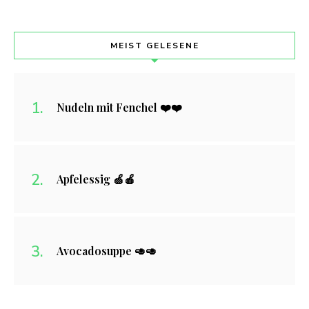
MEIST GELESENE
Nudeln mit Fenchel ❤️❤️
Apfelessig 🍏🍎
Avocadosuppe 🥑🥑