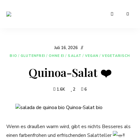
Leckere
Manu's
und
günstige
Cuisine
Rezepte
für
den
Juli 16, 2026
Alltag
BIO
/
GLUTENFREI
/
OHNE EI
/
SALAT
/
VEGAN
/
VEGETARISCH
Quinoa-Salat ❤️
1.6K
2
6
Wenn es draußen warm wird, gibt es nichts Besseres als
einen farbenfrohen und erfrischenden Salatteller
!!