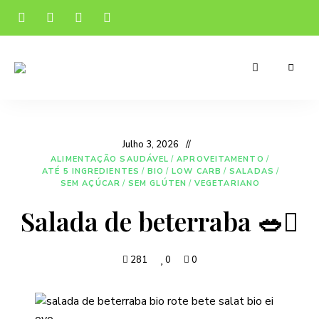
Receitas
Manu's
apetitosas
e
Cuisine
económicas
para
o
Julho 3, 2026
teu
dia-
ALIMENTAÇÃO SAUDÁVEL
/
APROVEITAMENTO
/
a-
ATÉ 5 INGREDIENTES
/
BIO
/
LOW CARB
/
SALADAS
/
dia
SEM AÇÚCAR
/
SEM GLÚTEN
/
VEGETARIANO
Salada de beterraba 🥗🫜
281
0
0