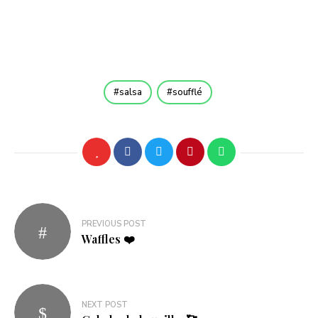
salsa
soufflé
Navegação
PREVIOUS POST
de
Waffles ❤️
artigos
NEXT POST