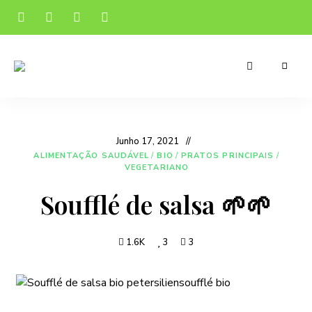
Receitas
Manu's
apetitosas
e
Cuisine
económicas
para
o
Junho 17, 2021
teu
dia-
ALIMENTAÇÃO SAUDÁVEL
/
BIO
/
PRATOS PRINCIPAIS
/
a-
VEGETARIANO
dia
Soufflé de salsa 🌱🌱
1.6K
3
3